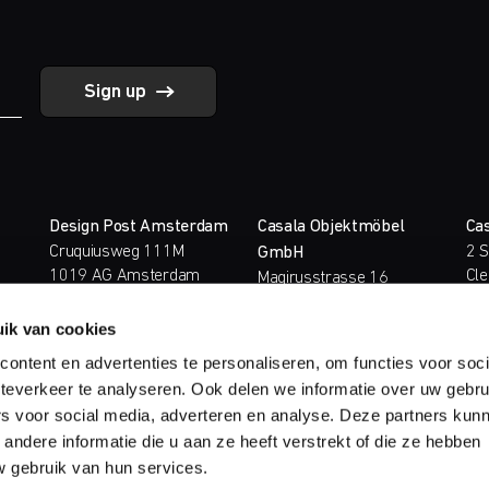
Sign up
Design Post Amsterdam
Casala Objektmöbel
Cas
Cruquiusweg 111M
2 S
GmbH
1019 AG Amsterdam
Cle
Magirusstrasse 16
The Netherlands
Lo
31867 Lauenau
T.
+31 (0)20 463 39 80
Uni
Germany
ik van cookies
T.
+
8
T.
+49 (0)50 43 710
ontent en advertenties te personaliseren, om functies voor soc
E.
E.
casala@casala.com
teverkeer te analyseren. Ook delen we informatie over uw gebru
rs voor social media, adverteren en analyse. Deze partners kun
ndere informatie die u aan ze heeft verstrekt of die ze hebben
 gebruik van hun services.