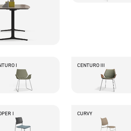
NTURO I
CENTURO III
OPER I
CURVY