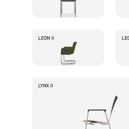
LEON II
LEO
LYNX II