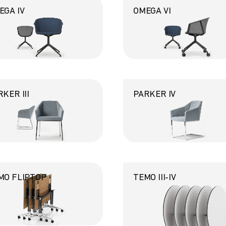
EGA IV
OMEGA VI
KER III
PARKER IV
MO FLIPTOP
TEMO III-IV