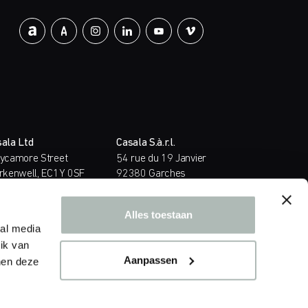
ala Ltd
Casala S.à.r.l.
ycamore Street
54 rue du 19 Janvier
rkenwell, EC1Y 0SF
92380 Garches
ndon
France
ted Kingdom
T.
+33 (0)1 47 10 02 22
Alles toestaan
44 (0)20 39 58 00 58
E.
contact@casala.com
ial media
sales@casala.com
ik van
Aanpassen
nen deze
© Casala 2026