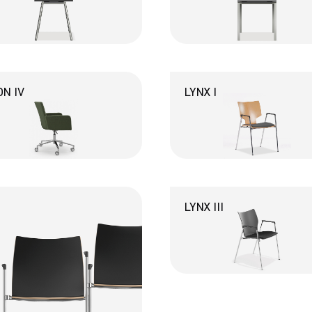
N IV
LYNX I
LYNX III