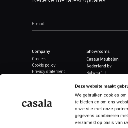
Receive the latest updates
Company
Showrooms
Careers
Casala Meubelen
Cookie policy
Nederland bv
Privacy statement
Rolweg 10
Care & Maintenance
4104 AV Culemborg
Sample Service
The Netherlands
Deze website maakt gebru
T.
+31 (0)345 51 73 8
We gebruiken cookies om c
E.
info@casala.com
te bieden en om ons websi
onze site met onze partne
gegevens combineren met a
verzameld op basis van uw