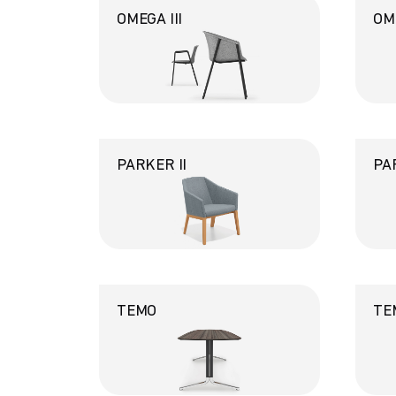
OMEGA III
OM
PARKER II
PAR
TEMO
TE