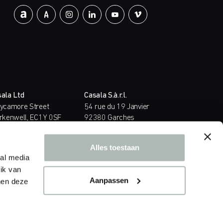
ala Ltd
Casala S.à.r.l.
ycamore Street
54 rue du 19 Janvier
rkenwell, EC1Y 0SF
92380 Garches
ndon
France
ted Kingdom
T.
+33 (0)1 47 10 02 22
Alles toestaan
44 (0)20 39 58 00 58
E.
contact@casala.com
ial media
sales@casala.com
ik van
Aanpassen
nen deze
© Casala 2026