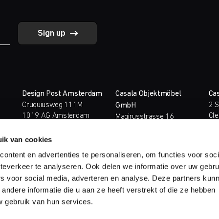
Sign up
Design Post Amsterdam
Casala Objektmöbel
Cas
Cruquiusweg 111M
2 S
GmbH
1019 AG Amsterdam
Cle
Magirusstrasse 16
The Netherlands
Lo
31867 Lauenau
T.
+31 (0)20 463 39 80
Uni
Germany
ik van cookies
T.
+
8
T.
+49 (0)50 43 710
ontent en advertenties te personaliseren, om functies voor soc
E.
E.
casala@casala.com
teverkeer te analyseren. Ook delen we informatie over uw gebru
rs voor social media, adverteren en analyse. Deze partners kun
ndere informatie die u aan ze heeft verstrekt of die ze hebben
 gebruik van hun services.