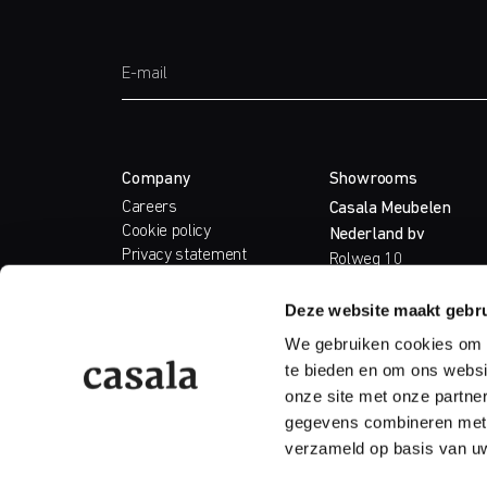
Company
Showrooms
Careers
Casala Meubelen
Cookie policy
Nederland bv
Privacy statement
Rolweg 10
Care & Maintenance
4104 AV Culemborg
Sample Service
The Netherlands
Deze website maakt gebru
T.
+31 (0)345 51 73 8
We gebruiken cookies om c
E.
info@casala.com
te bieden en om ons websi
onze site met onze partne
gegevens combineren met a
verzameld op basis van uw