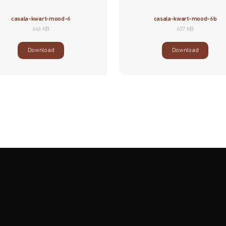
casala-kwart-mood-6
casala-kwart-mood-6b
646 KB
637 KB
Download
Download