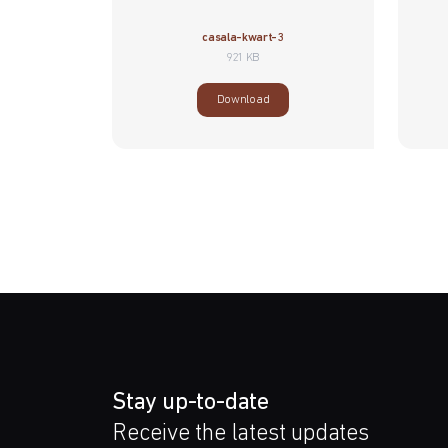
casala-kwart-3
921 KB
Download
Stay up-to-date
Receive the latest updates