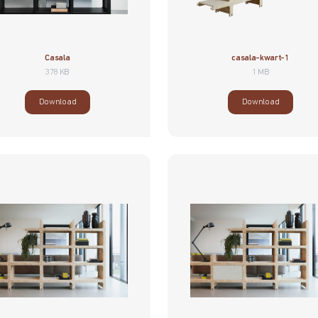
Casala
casala-kwart-1
378 KB
1 MB
Download
Download