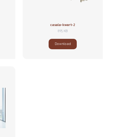
casala-kwart-2
895 KB
Download