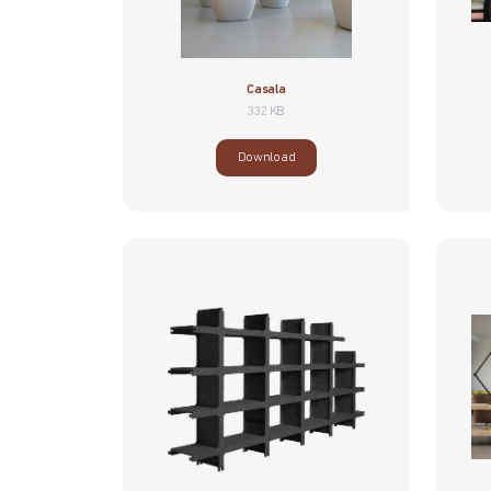
Casala
332 KB
Download