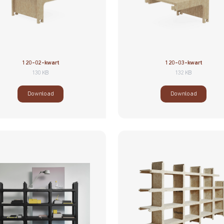
120-02-kwart
120-03-kwart
130 KB
132 KB
Download
Download