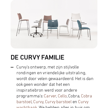
DE CURVY FAMILIE
Curvy’s ontwerp, met zijn stijlvolle
rondingen en vriendelijke uitstraling,
wordt door velen gewaardeerd. Het is dan
ook geen wonder dat het een
inspiratiebron werd voor andere
programma’s:
Carver
,
Cello
, Cobra,
Cobra
barstoel
,
Curvy
,
Curvy barstoel
en
Curvy
wachtbank
. We hebben alles in huis om