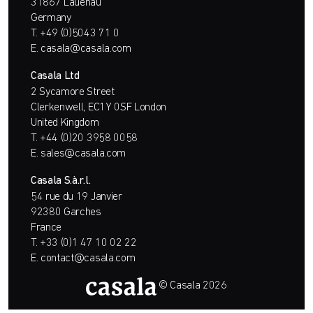
31867 Lauenau
Germany
T.
+49 (0)5043 71 0
E.
casala@casala.com
Casala Ltd
2 Sycamore Street
Clerkenwell, EC1Y 0SF London
United Kingdom
T.
+44 (0)20 3958 0058
E.
sales@casala.com
Casala S.à.r.l.
54 rue du 19 Janvier
92380 Garches
France
T.
+33 (0)1 47 10 02 22
E.
contact@casala.com
© Casala 2026