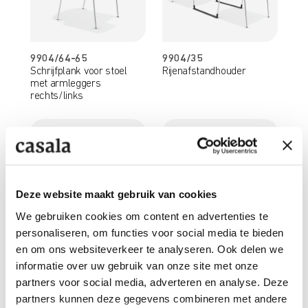
9904/64-65
9904/35
Schrijfplank voor stoel
Rijenafstandhouder
met armleggers
rechts/links
Deze website maakt gebruik van cookies
We gebruiken cookies om content en advertenties te
personaliseren, om functies voor social media te bieden
en om ons websiteverkeer te analyseren. Ook delen we
9904/51
9905/23
Transportwagen voor 25
Steekwagen voor 6
informatie over uw gebruik van onze site met onze
stoelen
stoelen
partners voor social media, adverteren en analyse. Deze
partners kunnen deze gegevens combineren met andere