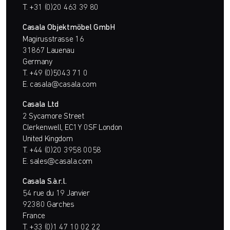
T.
+31 (0)20 463 39 80
Casala Objektmöbel GmbH
Magirusstrasse 16
31867 Lauenau
Germany
T.
+49 (0)5043 71 0
E.
casala@casala.com
Casala Ltd
2 Sycamore Street
Clerkenwell, EC1Y 0SF London
United Kingdom
T.
+44 (0)20 3958 0058
E.
sales@casala.com
Casala S.à.r.l.
54 rue du 19 Janvier
92380 Garches
France
T.
+33 (0)1 47 10 02 22