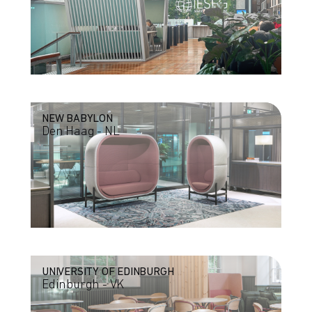
NEW BABYLON
Den Haag - NL
UNIVERSITY OF EDINBURGH
Edinburgh - VK