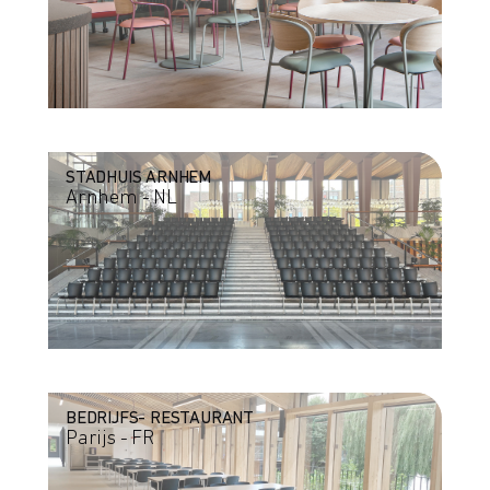
STADHUIS ARNHEM
Arnhem - NL
BEDRIJFS- RESTAURANT
Parijs - FR