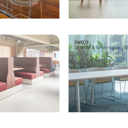
SWECO
Utrecht & Groningue - N