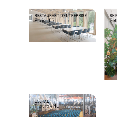
RESTAURANT D’ENTREPRISE
SKI
Paris - FR
Rot
LOCHAL
Tilburg - NL