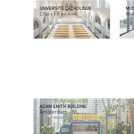
UNIVERSITÉ CATHOLIQUE
MUS
Lille - FR
Was
ADAM SMITH BUILDING
Amsterdam - NL