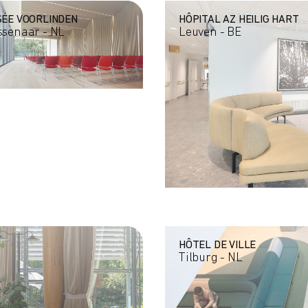
ÉE VOORLINDEN
HÔPITAL AZ HEILIG HART
senaar - NL
Leuven - BE
HÔTEL DE VILLE
Tilburg - NL