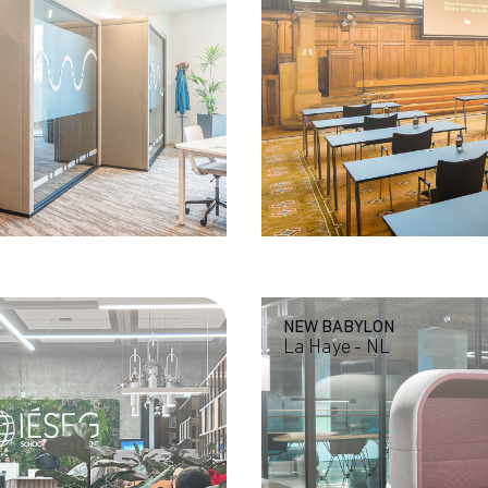
NEW BABYLON
La Haye - NL