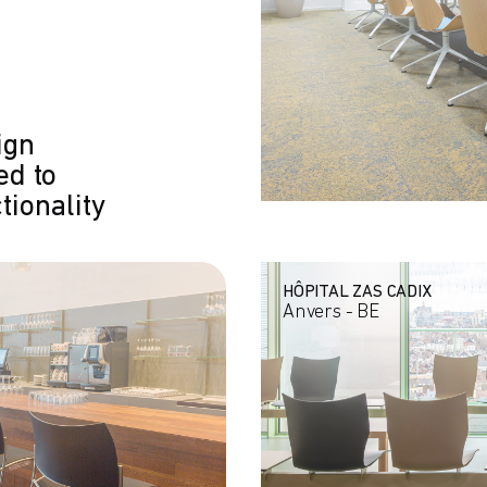
ign
ed to
tionality
HÔPITAL ZAS CADIX
Anvers - BE