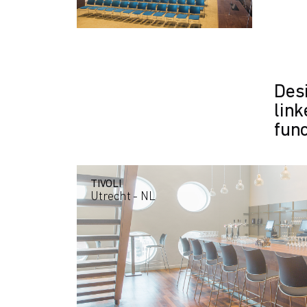
Des
link
func
TIVOLI
Utrecht - NL