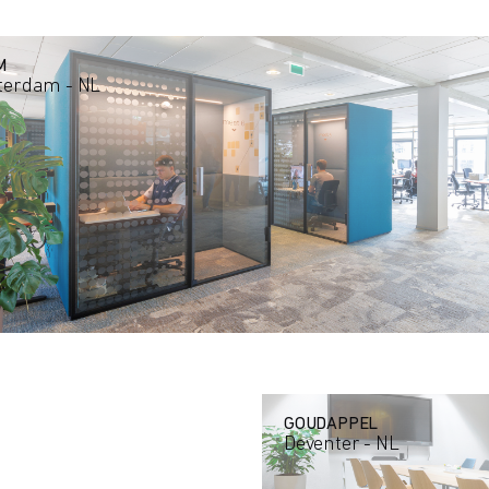
M
terdam - NL
GOUDAPPEL
Deventer - NL