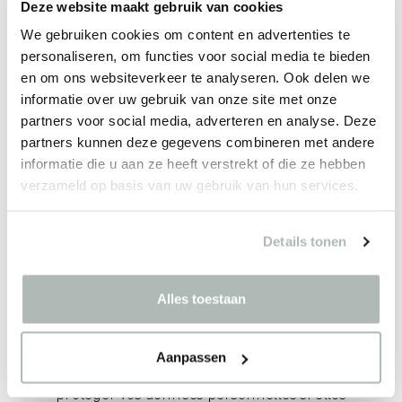
pensons pertinentes pour vous.
Deze website maakt gebruik van cookies
We gebruiken cookies om content en advertenties te
personaliseren, om functies voor social media te bieden
Vous ne souhaitez plus recevoir
en om ons websiteverkeer te analyseren. Ook delen we
d’informations commerciales ?
informatie over uw gebruik van onze site met onze
Vous pouvez nous faire part à tout moment de
partners voor social media, adverteren en analyse. Deze
votre souhait de ne plus recevoir
partners kunnen deze gegevens combineren met andere
d’informations commerciales. Vous pouvez
informatie die u aan ze heeft verstrekt of die ze hebben
nous informer en envoyant un e-mail à
verzameld op basis van uw gebruik van hun services.
privacy@casala.com
. Nous cesserons alors de
vous envoyer des informations. Merci de
prendre en compte le délai de traitement.
Details tonen
Alles toestaan
Vos données peuvent-elles être
modifiées ou effacées ?
Vous pouvez nous contacter à tout moment
Aanpassen
pour consulter, corriger, compléter, effacer ou
protéger vos données personnelles si elles