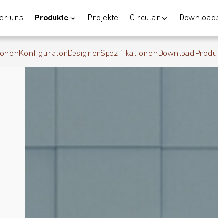
er uns
Produkte
Projekte
Circular
Download
ionen
Konfigurator
Designer
Spezifikationen
Download
Produ