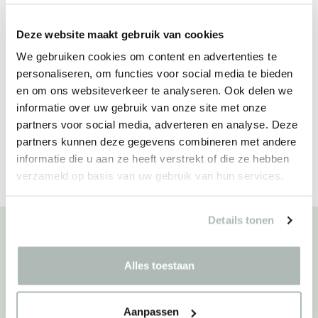
Deze website maakt gebruik van cookies
We gebruiken cookies om content en advertenties te
personaliseren, om functies voor social media te bieden
en om ons websiteverkeer te analyseren. Ook delen we
informatie over uw gebruik van onze site met onze
ReFurniture T101
ReFurniture T102
partners voor social media, adverteren en analyse. Deze
80x
80x
partners kunnen deze gegevens combineren met andere
informatie die u aan ze heeft verstrekt of die ze hebben
verzameld op basis van uw gebruik van hun services.
Details tonen
Alles toestaan
ADAM SMITH BUILDING
Amsterdam - NL
Aanpassen
Das Adam Smith Building ist ein