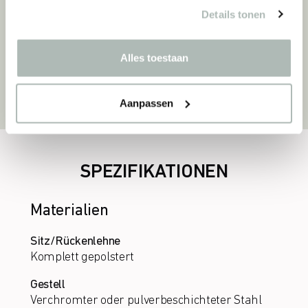
Entwürfe, die Funktionalität und Stil
Details tonen
perfekt ausbalancieren. Ihre Arbeit
umfasst Sitzmöbel, Möbel und Leuchten
und zeichnet sich stets durch höchste
Alles toestaan
Detailgenauigkeit und praxisorientierte
Innovation aus.
Aanpassen
SPEZIFIKATIONEN
Materialien
Sitz/Rückenlehne
Komplett gepolstert
Gestell
Verchromter oder pulverbeschichteter Stahl