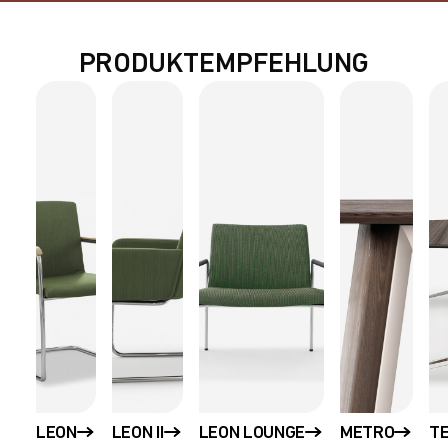
PRODUKTEMPFEHLUNG
LEON
LEON II
LEON LOUNGE
METRO
T