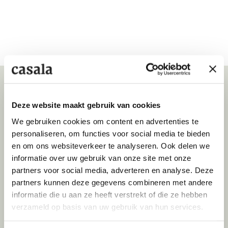
Entworfen von
Deze website maakt gebruik van cookies
KRESSEL + SCHELLE
We gebruiken cookies om content en advertenties te
personaliseren, om functies voor social media te bieden
Jonas Kressel (1961) und Ivo Schelle (1962)
en om ons websiteverkeer te analyseren. Ook delen we
haben alle bedeutenden
informatie over uw gebruik van onze site met onze
Designauszeichnungen erhalten, darunter
partners voor social media, adverteren en analyse. Deze
den Red Dot Award und den iF Design
partners kunnen deze gegevens combineren met andere
Award sowie den NeoCon Award in Chicago
informatie die u aan ze heeft verstrekt of die ze hebben
für den Feniks-Stuhl. Seit der Gründung
verzameld op basis van uw gebruik van hun services.
ihres Studios im Jahr 1992 arbeiten sie für
führende Möbelhersteller und entwickeln