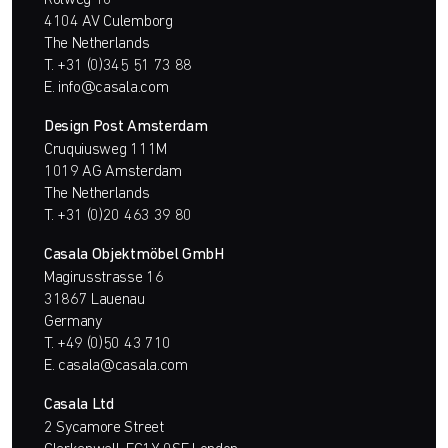
Rolweg 10
4104 AV Culemborg
The Netherlands
T.
+31 (0)345 51 73 88
E.
info@casala.com
Design Post Amsterdam
Cruquiusweg 111M
1019 AG Amsterdam
The Netherlands
T.
+31 (0)20 463 39 80
Casala Objektmöbel GmbH
Magirusstrasse 16
31867 Lauenau
Germany
T.
+49 (0)50 43 710
E.
casala@casala.com
Casala Ltd
2 Sycamore Street