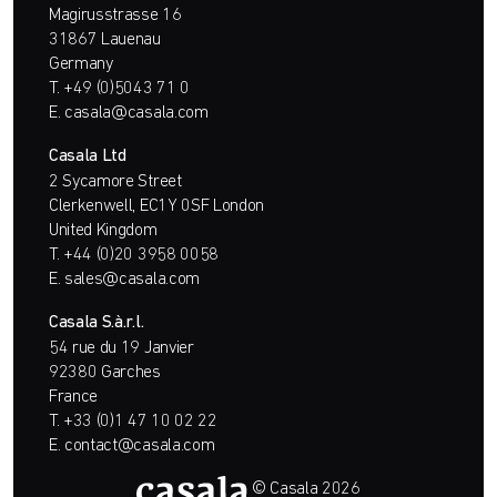
Magirusstrasse 16
31867 Lauenau
Germany
T.
+49 (0)5043 71 0
E.
casala@casala.com
Casala Ltd
2 Sycamore Street
Clerkenwell, EC1Y 0SF London
United Kingdom
T.
+44 (0)20 3958 0058
E.
sales@casala.com
Casala S.à.r.l.
54 rue du 19 Janvier
92380 Garches
France
T.
+33 (0)1 47 10 02 22
E.
contact@casala.com
© Casala 2026