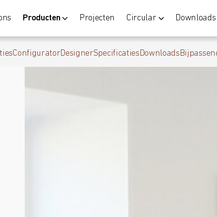
ons
Producten
Projecten
Circular
Downloads
ties
Configurator
Designer
Specificaties
Downloads
Bijpassen