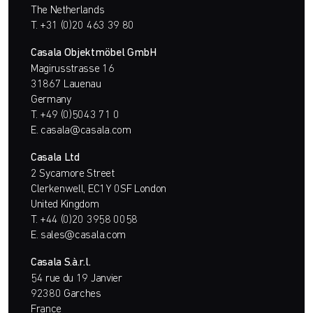
The Netherlands
T.
+31 (0)20 463 39 80
Casala Objektmöbel GmbH
Magirusstrasse 16
31867 Lauenau
Germany
T.
+49 (0)5043 71 0
E.
casala@casala.com
Casala Ltd
2 Sycamore Street
Clerkenwell, EC1Y 0SF London
United Kingdom
T.
+44 (0)20 3958 0058
E.
sales@casala.com
Casala S.à.r.l.
54 rue du 19 Janvier
92380 Garches
France