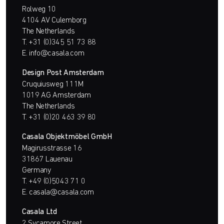
Rolweg 10
4104 AV Culemborg
The Netherlands
T.
+31 (0)345 51 73 88
E.
info@casala.com
Design Post Amsterdam
Cruquiusweg 111M
1019 AG Amsterdam
The Netherlands
T.
+31 (0)20 463 39 80
Casala Objektmöbel GmbH
Magirusstrasse 16
31867 Lauenau
Germany
T.
+49 (0)5043 71 0
E.
casala@casala.com
Casala Ltd
2 Sycamore Street