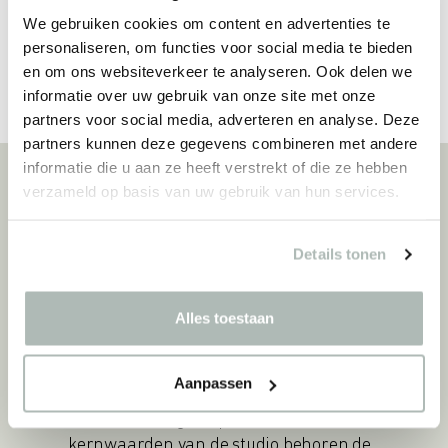
We gebruiken cookies om content en advertenties te
personaliseren, om functies voor social media te bieden
en om ons websiteverkeer te analyseren. Ook delen we
informatie over uw gebruik van onze site met onze
partners voor social media, adverteren en analyse. Deze
partners kunnen deze gegevens combineren met andere
informatie die u aan ze heeft verstrekt of die ze hebben
verzameld op basis van uw gebruik van hun services.
Ontworpen door
FAVARETTO & PARTNERS
Details tonen
Favaretto & Partners werd opgericht in
1973. Betrouwbaarheid en bewezen
Alles toestaan
vakmanschap hebben de studio voor
industrieel ontwerp en
interieurarchitectuur geholpen om
Aanpassen
duurzame internationale
samenwerkingen op te bouwen. Tot de
kernwaarden van de studio behoren de