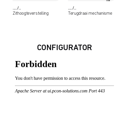
..../..
..../..
Zithoogteverstelling
Terugdraai mechanisme
CONFIGURATOR