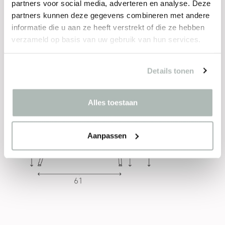
Hout
partners voor social media, adverteren en analyse. Deze
Duurzaam hout klasse A, afkomstig uit
partners kunnen deze gegevens combineren met andere
verantwoord beheerde bossen
informatie die u aan ze heeft verstrekt of die ze hebben
verzameld op basis van uw gebruik van hun services.
Afmetingen
(cm)
Details tonen
Alles toestaan
Aanpassen