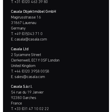
T.
+31 (0)20 463 39 80
Casala Objektmöbel GmbH
Magirusstrasse 16
31867 Lauenau
Germany
T.
+49 (0)5043 71 0
E.
casala@casala.com
Casala Ltd
2 Sycamore Street
Clerkenwell, EC1Y 0SF London
United Kingdom
T.
+44 (0)20 3958 0058
E.
sales@casala.com
Casala S.à.r.l.
54 rue du 19 Janvier
92380 Garches
France
T.
+33 (0)1 47 10 02 22