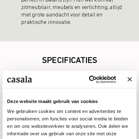
perfect in balans zijn. Hun werk omvat
zitmeubilair, meubels en verlichting, altijd
met grote aandacht voor detail en
praktische innovatie.
SPECIFICATIES
Materialen
Schaal
Volledig gestoffeerd
Deze website maakt gebruik van cookies
We gebruiken cookies om content en advertenties te
Frame
personaliseren, om functies voor social media te bieden
Verchroomd of gepoedercoat staal met 80%
en om ons websiteverkeer te analyseren. Ook delen we
gerecycled materiaal
informatie over uw gebruik van onze site met onze