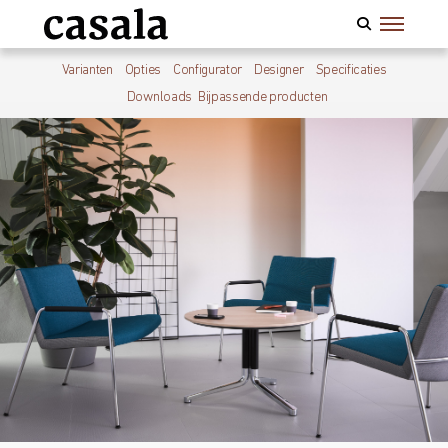
Varianten
Opties
Configurator
Designer
Specificaties
Downloads
Bijpassende producten