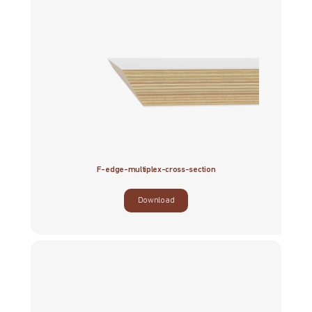
F-edge-multiplex-cross-section
Download