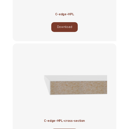
C-edge-HPL
Download
C-edge-HPL-cross-section