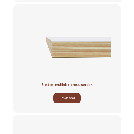
B-edge-multiplex-cross-section
Download