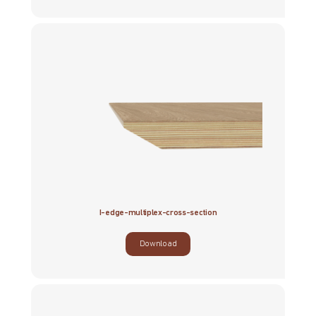
I-edge-multiplex-cross-section
Download