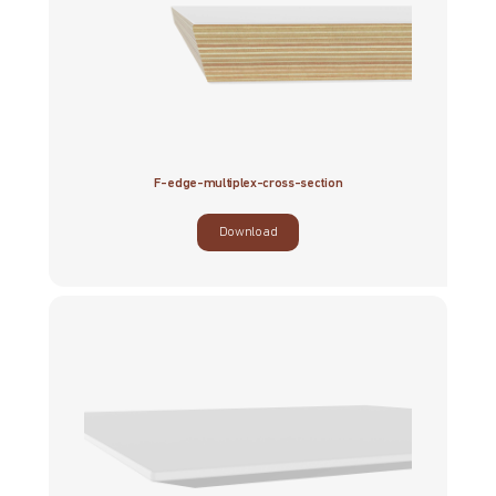
F-edge-multiplex-cross-section
Download