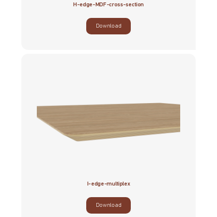
H-edge-MDF-cross-section
Download
I-edge-multiplex
Download