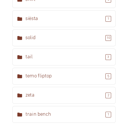
siësta
1
solid
10
tail
3
temo fliptop
5
zeta
2
train bench
1