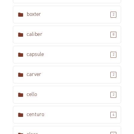
boxter
2
caliber
8
capsule
2
carver
2
cello
2
centuro
4