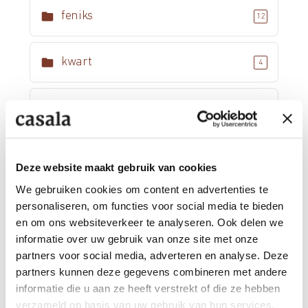
feniks
12
kwart
4
labda fliptop
2
lacrosse
5
Deze website maakt gebruik van cookies
We gebruiken cookies om content en advertenties te
leon
4
personaliseren, om functies voor social media te bieden
en om ons websiteverkeer te analyseren. Ook delen we
informatie over uw gebruik van onze site met onze
lynx
12
partners voor social media, adverteren en analyse. Deze
partners kunnen deze gegevens combineren met andere
informatie die u aan ze heeft verstrekt of die ze hebben
metro
4
verzameld op basis van uw gebruik van hun services.