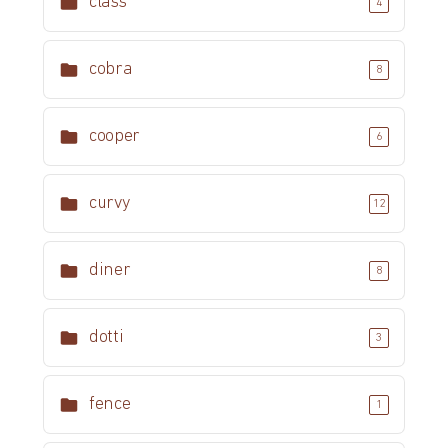
class
4
cobra
8
cooper
6
curvy
12
diner
8
dotti
3
fence
1