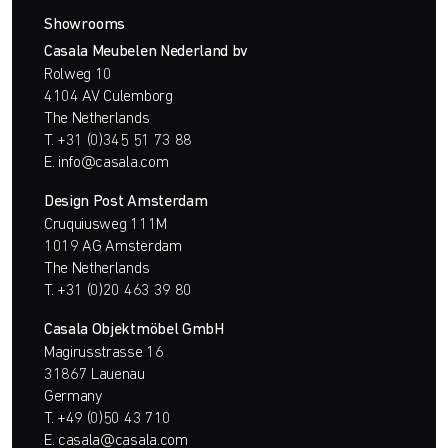
Showrooms
Casala Meubelen Nederland bv
Rolweg 10
4104 AV Culemborg
The Netherlands
T.
+31 (0)345 51 73 88
E.
info@casala.com
Design Post Amsterdam
Cruquiusweg 111M
1019 AG Amsterdam
The Netherlands
T.
+31 (0)20 463 39 80
Casala Objektmöbel GmbH
Magirusstrasse 16
31867 Lauenau
Germany
T.
+49 (0)50 43 710
E.
casala@casala.com