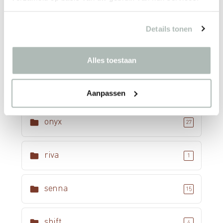
monolink
2
Details tonen
omega
8
Alles toestaan
nivo
1
Aanpassen
onyx
27
riva
1
senna
15
shift
4