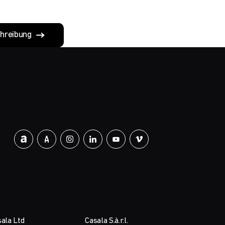
hreibung
ala Ltd
Casala S.à.r.l.