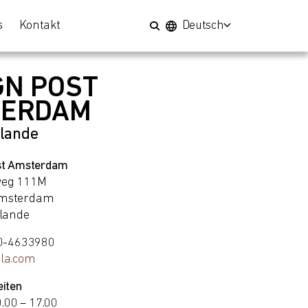
s
Kontakt
Deutsch
GN POST
TERDAM
rlande
st Amsterdam
weg 111M
msterdam
rlande
20-4633980
la.com
iten
0.00 – 17.00