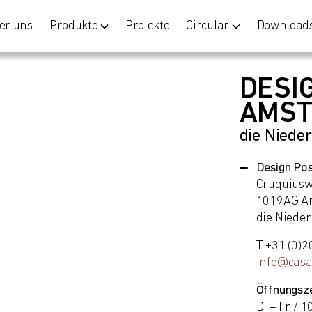
er uns
Produkte
Projekte
Circular
Download
DESI
AMS
die Niede
Design Po
Cruquius
1019AG A
die Niede
T +31 (0)
info@casa
Öffnungsze
Di – Fr / 1