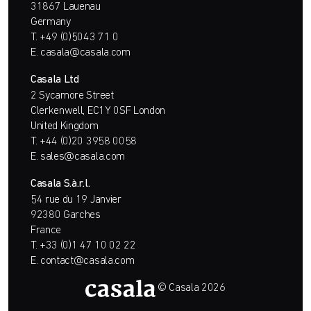
31867 Lauenau
Germany
T.
+49 (0)5043 71 0
E.
casala@casala.com
Casala Ltd
2 Sycamore Street
Clerkenwell, EC1Y 0SF London
United Kingdom
T.
+44 (0)20 3958 0058
E.
sales@casala.com
Casala S.à.r.l.
54 rue du 19 Janvier
92380 Garches
France
T.
+33 (0)1 47 10 02 22
E.
contact@casala.com
© Casala 2026