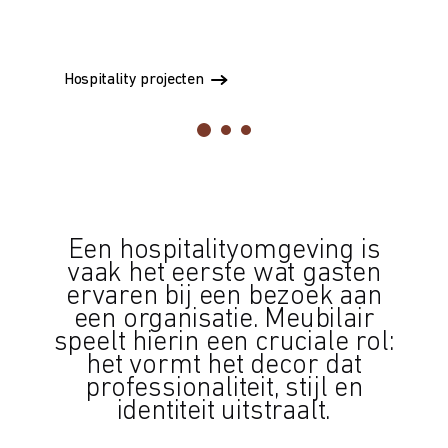
met stijlvolle ontwerpen die passen bij de sfeer
met stijlvolle ontwerpen die passen bij de sfeer
van hotels, restaurants en lounges.
van hotels, restaurants en lounges.
Hospitality projecten
Hospitality projecten
Hospitality projecten
Een hospitalityomgeving is
vaak het eerste wat gasten
ervaren bij een bezoek aan
een organisatie. Meubilair
speelt hierin een cruciale rol:
het vormt het decor dat
professionaliteit, stijl en
identiteit uitstraalt.