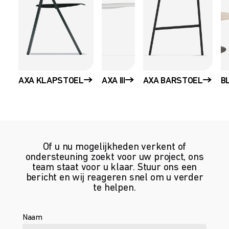
AXA KLAPSTOEL
AXA III
AXA BARSTOEL
B
Of u nu mogelijkheden verkent of
ondersteuning zoekt voor uw project, ons
team staat voor u klaar. Stuur ons een
bericht en wij reageren snel om u verder
te helpen.
Naam