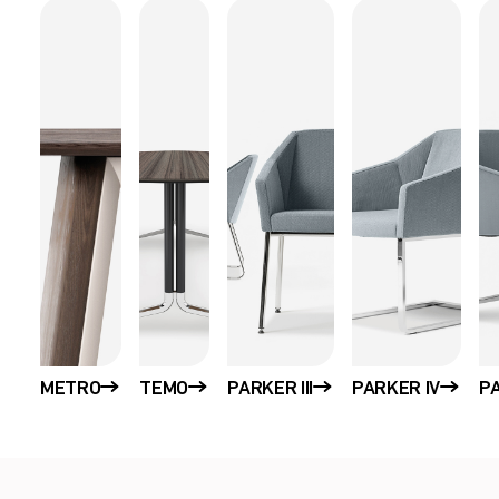
METRO
TEMO
PARKER III
PARKER IV
PA