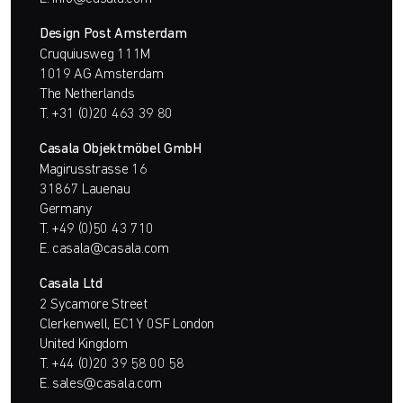
Design Post Amsterdam
Cruquiusweg 111M
1019 AG Amsterdam
The Netherlands
T.
+31 (0)20 463 39 80
Casala Objektmöbel GmbH
Magirusstrasse 16
31867 Lauenau
Germany
T.
+49 (0)50 43 710
E.
casala@casala.com
Casala Ltd
2 Sycamore Street
Clerkenwell, EC1Y 0SF London
United Kingdom
T.
+44 (0)20 39 58 00 58
E.
sales@casala.com