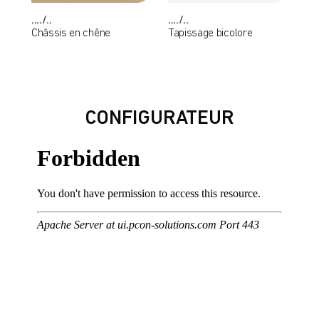
..../..
..../..
Châssis en chêne
Tapissage bicolore
CONFIGURATEUR