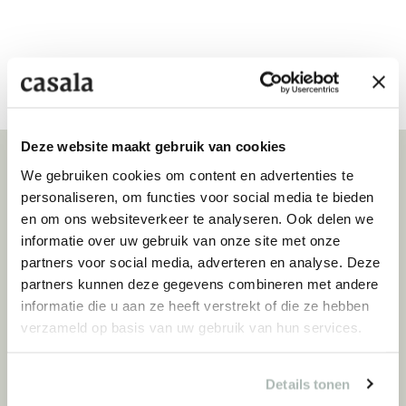
Deze website maakt gebruik van cookies
We gebruiken cookies om content en advertenties te
Conçu par
personaliseren, om functies voor social media te bieden
KRESSEL + SCHELLE
en om ons websiteverkeer te analyseren. Ook delen we
informatie over uw gebruik van onze site met onze
Jonas Kressel (1961) et Ivo Schelle (1962)
partners voor social media, adverteren en analyse. Deze
ont reçu toutes les plus grandes
partners kunnen deze gegevens combineren met andere
distinctions, dont le Red Dot Award et l’iF
informatie die u aan ze heeft verstrekt of die ze hebben
Design Award, ainsi que le NeoCon Award à
verzameld op basis van uw gebruik van hun services.
Chicago pour la chaise Feniks. Depuis la
fondation de leur studio à Hambourg en
1992, ils travaillent pour des fabricants de
Details tonen
mobilier de renom, en créant des designs