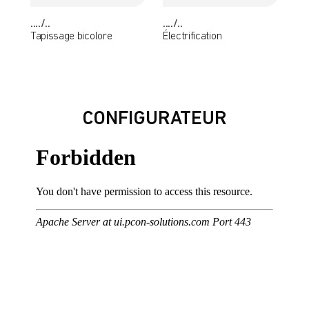
..../..
..../..
Tapissage bicolore
Électrification
CONFIGURATEUR