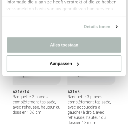
informatie die u aan ze heeft verstrekt of die ze hebben
Banquette 3 places
Banquette 3 places
complètement tapissée
complètement tapissée
verzameld op basis van uw gebruik van hun services.
avec angle arrondi à
avec angle arrondi à
gauche/à droit, hauteur du
gauche/à droit et
dossier 78 cm
accoudoirs, hauteur du
Details tonen
dossier 78 cm
Alles toestaan
Aanpassen
4316/14
4316/..
Banquette 3 places
Banquette 3 places
complètement tapissée,
complètement tapissée,
avec rehausse, hauteur du
avec accoudoirs à
dossier 136 cm
gauche/à droit, avec
rehausse, hauteur du
dossier 136 cm