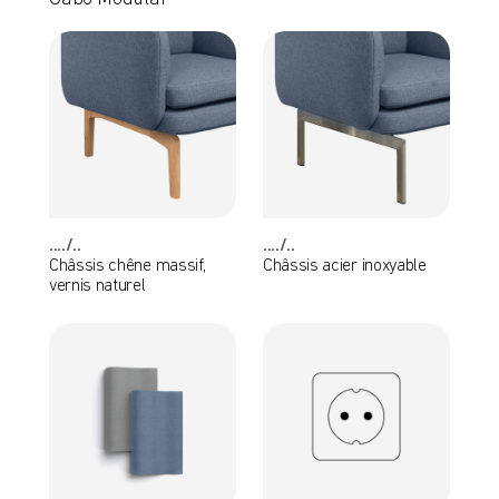
..../..
..../..
Châssis chêne massif,
Châssis acier inoxyable
vernis naturel