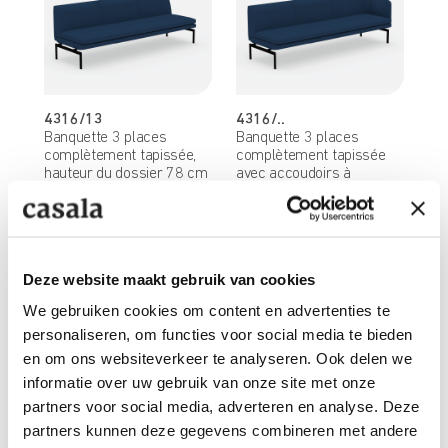
4316/13
4316/..
Banquette 3 places
Banquette 3 places
complètement tapissée,
complètement tapissée
hauteur du dossier 78 cm
avec accoudoirs à
gauche/à droit, hauteur du
dossier 78 cm
Deze website maakt gebruik van cookies
We gebruiken cookies om content en advertenties te
personaliseren, om functies voor social media te bieden
en om ons websiteverkeer te analyseren. Ook delen we
informatie over uw gebruik van onze site met onze
partners voor social media, adverteren en analyse. Deze
partners kunnen deze gegevens combineren met andere
4316/..
4316/..