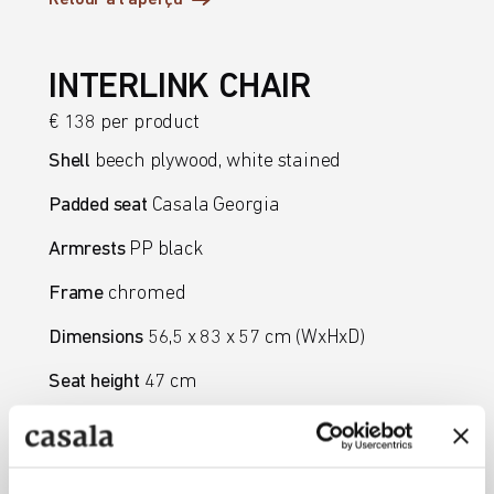
Retour à l’aperçu
INTERLINK CHAIR
€ 138 per product
Shell
beech plywood, white stained
Padded seat
Casala Georgia
Armrests
PP black
Frame
chromed
Dimensions
56,5 x 83 x 57 cm (WxHxD)
Seat height
47 cm
OutletFurniture