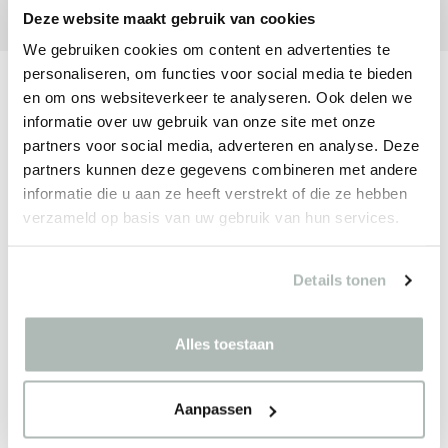
Deze website maakt gebruik van cookies
We gebruiken cookies om content en advertenties te
personaliseren, om functies voor social media te bieden
en om ons websiteverkeer te analyseren. Ook delen we
Restez à jour
informatie over uw gebruik van onze site met onze
Recevez les dernières actualités
partners voor social media, adverteren en analyse. Deze
partners kunnen deze gegevens combineren met andere
informatie die u aan ze heeft verstrekt of die ze hebben
verzameld op basis van uw gebruik van hun services.
S’inscrire
Details tonen
Entreprise
Alles toestaan
Politique en matière de cookies
Politique de confidentialité
Aanpassen
Entretien & Maintenance
Échantillons & Nuanciers