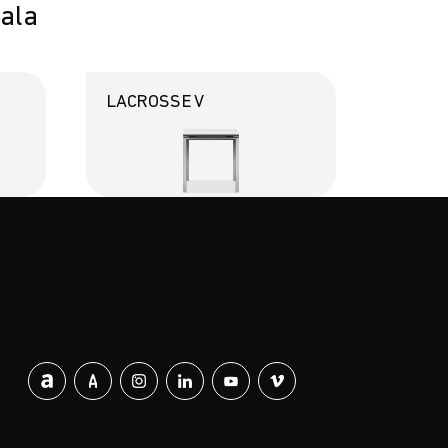
sala
LACROSSE V